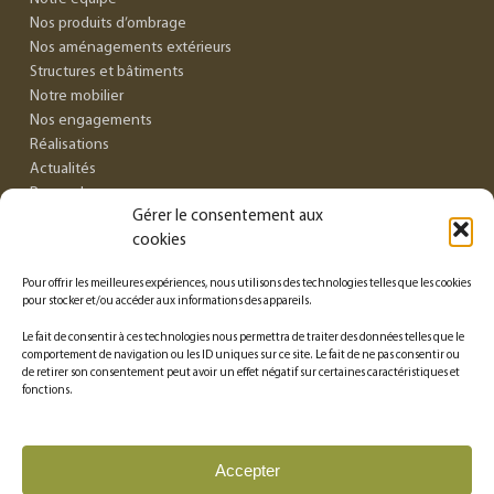
Nos produits d’ombrage
Nos aménagements extérieurs
Structures et bâtiments
Notre mobilier
Nos engagements
Réalisations
Actualités
Revue de presse
Gérer le consentement aux
Recrutement
cookies
Contact
FAQ
Pour offrir les meilleures expériences, nous utilisons des technologies telles que les cookies
pour stocker et/ou accéder aux informations des appareils.
INFORMATIONS
Le fait de consentir à ces technologies nous permettra de traiter des données telles que le
comportement de navigation ou les ID uniques sur ce site. Le fait de ne pas consentir ou
Conditions générales de vente
de retirer son consentement peut avoir un effet négatif sur certaines caractéristiques et
fonctions.
Mentions légales
Politique de confidentialité
Politique des cookies
Accepter