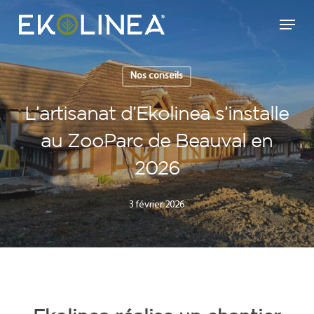
Skip
Menu
to
main
content
Nos conseils
L’artisanat d’Ekolinea s’installe
au ZooParc de Beauval en
2026
3 février 2026