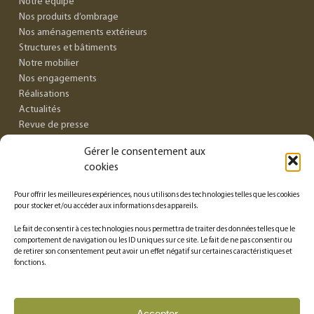
Notre équipe
Nos produits d’ombrage
Nos aménagements extérieurs
Structures et bâtiments
Notre mobilier
Nos engagements
Réalisations
Actualités
Revue de presse
Recrutement
Gérer le consentement aux
Contact
cookies
FAQ
Pour offrir les meilleures expériences, nous utilisons des technologies telles que les cookies
INFORMATIONS
pour stocker et/ou accéder aux informations des appareils.
Le fait de consentir à ces technologies nous permettra de traiter des données telles que le
Conditions générales de vente
comportement de navigation ou les ID uniques sur ce site. Le fait de ne pas consentir ou
de retirer son consentement peut avoir un effet négatif sur certaines caractéristiques et
Mentions légales
fonctions.
Politique de confidentialité
Politique des cookies
Accepter